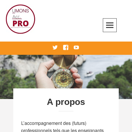
Skip
to
content
Accompagnement professionnel
twitter
Facebook
Youtube
A propos
L’accompagnement des (futurs)
professionnels tels que les enseignants