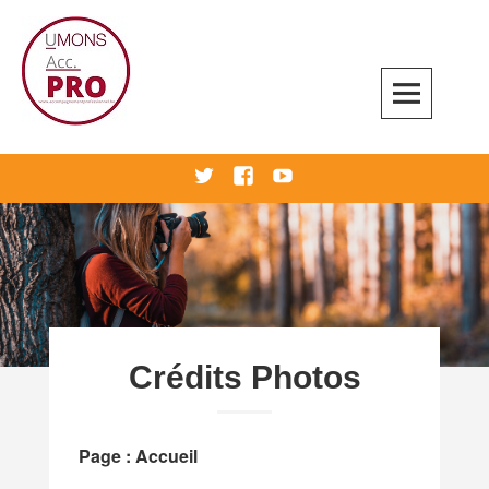
Skip
to
content
Accompagnement professionnel
twitter
Facebook
Youtube
Crédits Photos
Page : Accueil