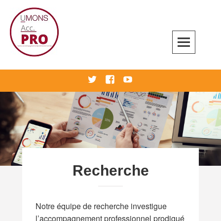
Skip
to
content
Accompagnement professionnel
twitter
Facebook
Youtube
Recherche
Notre équipe de recherche investigue
l’accompagnement professionnel prodigué