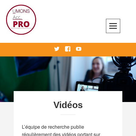
Skip
to
content
Accompagnement professionnel
twitter
Facebook
Youtube
Vidéos
L’équipe de recherche publie
régulièrement des vidéos portant sur