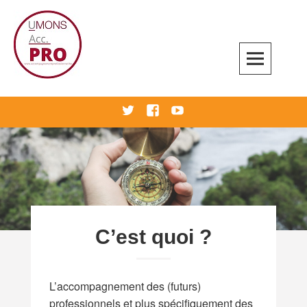
Skip
to
content
Accompagnement professionnel
twitter
Facebook
Youtube
C’est quoi ?
L’accompagnement des (futurs)
professionnels et plus spécifiquement des