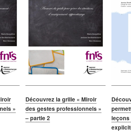
iroir
Découvrez la grille « Miroir
Découvr
nels »
des gestes professionnels »
permett
– partie 2
leçons
explici