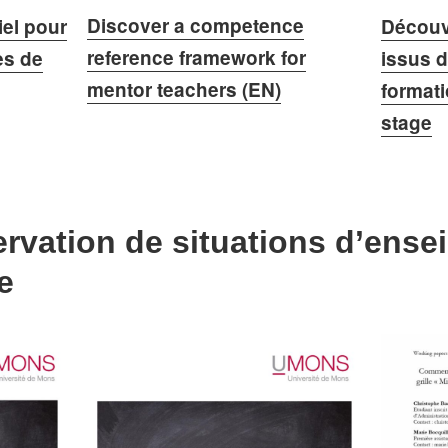
Discover a competence
Découvr
iel pour
reference framework for
issus d
es de
mentor teachers (EN)
formati
stage
ervation de situations d’ens
e