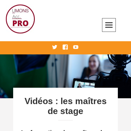
Skip
to
content
Accompagnement professionnel
twitter
Facebook
Youtube
Vidéos : les maîtres
de stage