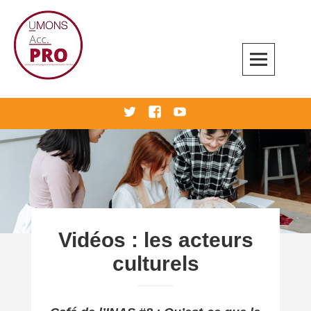
Skip
to
content
Accompagnement professionnel
twitter
Facebook
Youtube
Vidéos : les acteurs
culturels