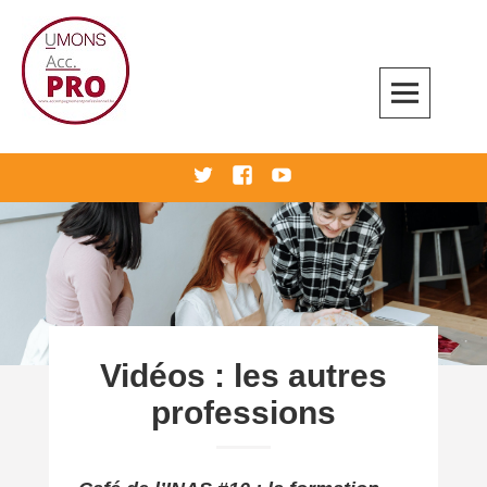
Skip
to
content
Accompagnement professionnel
twitter
Facebook
Youtube
Vidéos : les autres
professions