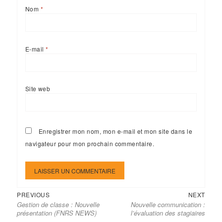
Nom
*
E-mail
*
Site web
Enregistrer mon nom, mon e-mail et mon site dans le
navigateur pour mon prochain commentaire.
Previous
Next
Navigation
PREVIOUS
NEXT
Gestion de classe : Nouvelle
Nouvelle communication :
post:
post:
de
présentation (FNRS NEWS)
l’évaluation des stagiaires
l’article