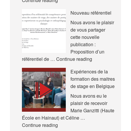
Continue reading
communications
Nouveau référentiel
–
Congrès
Nous avons le plaisir
International
de vous partager
de
cette nouvelle
l’Actualité
publication :
de
Proposition d’un
la
Nouveau
référentiel de …
Continue reading
Recherche
référentiel
Expériences de la
en
formation des maitres
Éducation
de stage en Belgique
et
en
Nous avons eu le
Formation
plaisir de recevoir
(AREF)
Marie Ganzitti (Haute
École en Hainaut) et Céline …
Expériences
Continue reading