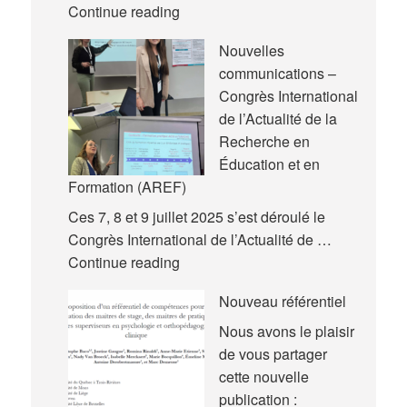
Nouvelle
Continue reading
rencontre
Nouvelles
pédagogique
communications –
Congrès International
de l’Actualité de la
Recherche en
Éducation et en
Formation (AREF)
Ces 7, 8 et 9 juillet 2025 s’est déroulé le
Congrès International de l’Actualité de …
Nouvelles
Continue reading
communications
Nouveau référentiel
–
Congrès
Nous avons le plaisir
International
de vous partager
de
cette nouvelle
l’Actualité
publication :