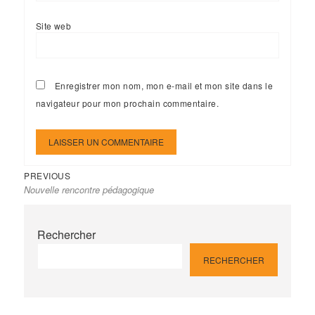
Site web
Enregistrer mon nom, mon e-mail et mon site dans le
navigateur pour mon prochain commentaire.
Previous
Navigation
PREVIOUS
Nouvelle rencontre pédagogique
post:
de
l’article
Rechercher
RECHERCHER