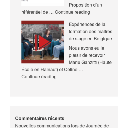
de
Proposition d’un
la
Nouveau
référentiel de …
Continue reading
Recherche
référentiel
Expériences de la
en
formation des maitres
Éducation
de stage en Belgique
et
en
Nous avons eu le
Formation
plaisir de recevoir
(AREF)
Marie Ganzitti (Haute
École en Hainaut) et Céline …
Expériences
Continue reading
de
la
formation
des
maitres
de
Commentaires récents
Nouvelles communications lors de Journée de
stage