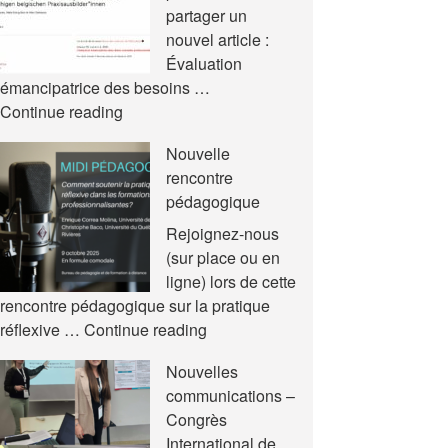
partager un
nouvel article :
Évaluation
émancipatrice des besoins …
Nouvel
Continue reading
article
Nouvelle
rencontre
pédagogique
Rejoignez-nous
(sur place ou en
ligne) lors de cette
rencontre pédagogique sur la pratique
Nouvelle
réflexive …
Continue reading
rencontre
Nouvelles
pédagogique
communications –
Congrès
International de