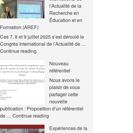
l’Actualité de la
Recherche en
Éducation et en
Formation (AREF)
Ces 7, 8 et 9 juillet 2025 s’est déroulé le
Congrès International de l’Actualité de …
Nouvelles
Continue reading
communications
Nouveau
–
référentiel
Congrès
International
Nous avons le
de
plaisir de vous
l’Actualité
partager cette
de
nouvelle
la
publication : Proposition d’un référentiel
Recherche
Nouveau
de …
Continue reading
en
référentiel
Expériences de la
Éducation