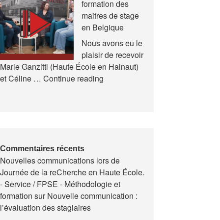
formation des
et
maitres de stage
en
en Belgique
Formation
(AREF)
Nous avons eu le
plaisir de recevoir
Marie Ganzitti (Haute École en Hainaut)
Expériences
et Céline …
Continue reading
de
la
formation
des
maitres
de
Commentaires récents
Nouvelles communications lors de
stage
Journée de la reCherche en Haute École.
en
- Service / FPSE - Méthodologie et
Belgique
formation
sur
Nouvelle communication :
l’évaluation des stagiaires