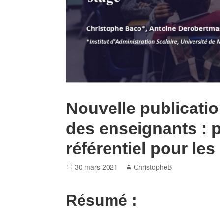
Nouvelle publication
des enseignants : 
référentiel pour les
Posted
Author
30 mars 2021
ChristopheB
on
Résumé :