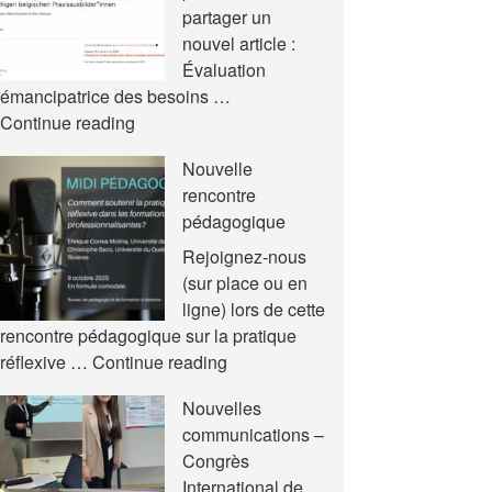
partager un
nouvel article :
Évaluation
émancipatrice des besoins …
Nouvel
Continue reading
article
Nouvelle
rencontre
pédagogique
Rejoignez-nous
(sur place ou en
ligne) lors de cette
rencontre pédagogique sur la pratique
Nouvelle
réflexive …
Continue reading
rencontre
Nouvelles
pédagogique
communications –
Congrès
International de