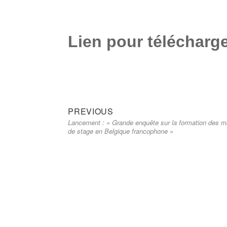
Lien pour télécharge
Previous
Navigation
PREVIOUS
Lancement : « Grande enquête sur la formation des m
post:
de
de stage en Belgique francophone »
l’article