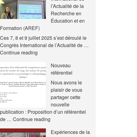
l’Actualité de la
Recherche en
Éducation et en
Formation (AREF)
Ces 7, 8 et 9 juillet 2025 s’est déroulé le
Congrès International de l’Actualité de …
Nouvelles
Continue reading
communications
Nouveau
–
référentiel
Congrès
International
Nous avons le
de
plaisir de vous
l’Actualité
partager cette
de
nouvelle
la
publication : Proposition d’un référentiel
Recherche
Nouveau
de …
Continue reading
en
référentiel
Expériences de la
Éducation