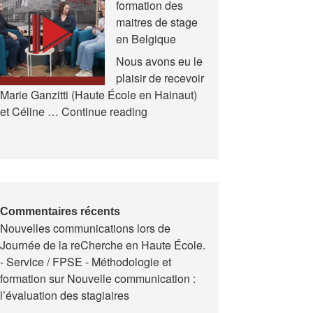
formation des
et
maitres de stage
en
en Belgique
Formation
(AREF)
Nous avons eu le
plaisir de recevoir
Marie Ganzitti (Haute École en Hainaut)
Expériences
et Céline …
Continue reading
de
la
formation
des
maitres
de
Commentaires récents
Nouvelles communications lors de
stage
Journée de la reCherche en Haute École.
en
- Service / FPSE - Méthodologie et
Belgique
formation
sur
Nouvelle communication :
l’évaluation des stagiaires