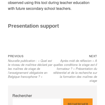
observed using this tool during teacher education
with future secondary school teachers.
Presentation support
Previous
Next
Navigation
PREVIOUS
NEXT
Nouvelle publication : « Quel est
Après-midi de réflexion « A
post:
post:
de
le niveau de maîtrise déclaré par
quelles conditions le stage est-il
l’article
les maîtres de stage de
formateur ? » Présentation du
l’enseignement obligatoire en
référentiel et de la recherche sur
Belgique francophone ? »
la formation des maîtres de
stage
Rechercher
RECHERCHER