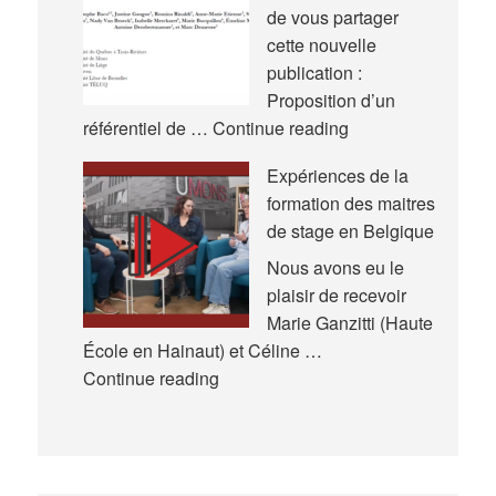
International
de vous partager
de
cette nouvelle
l’Actualité
publication :
de
Proposition d’un
la
Nouveau
référentiel de …
Continue reading
Recherche
référentiel
Expériences de la
en
formation des maitres
Éducation
de stage en Belgique
et
en
Nous avons eu le
Formation
plaisir de recevoir
(AREF)
Marie Ganzitti (Haute
École en Hainaut) et Céline …
Expériences
Continue reading
de
la
formation
des