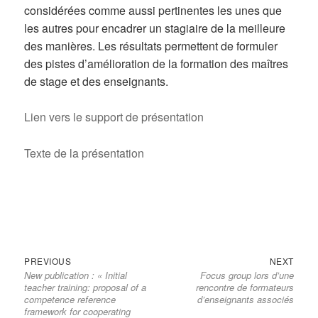
considérées comme aussi pertinentes les unes que
les autres pour encadrer un stagiaire de la meilleure
des manières. Les résultats permettent de formuler
des pistes d’amélioration de la formation des maîtres
de stage et des enseignants.
Lien vers le support de présentation
Texte de la présentation
Previous
Next
Navigation
PREVIOUS
NEXT
New publication : « Initial
Focus group lors d’une
post:
post:
de
teacher training: proposal of a
rencontre de formateurs
l’article
competence reference
d’enseignants associés
framework for cooperating