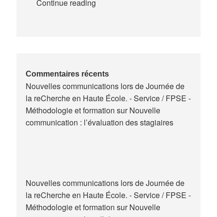
Expériences
Continue reading
de
la
formation
des
maitres
de
Commentaires récents
Nouvelles communications lors de Journée de
stage
la reCherche en Haute École. - Service / FPSE -
en
Méthodologie et formation
sur
Nouvelle
Belgique
communication : l’évaluation des stagiaires
Nouvelles communications lors de Journée de
la reCherche en Haute École. - Service / FPSE -
Méthodologie et formation
sur
Nouvelle