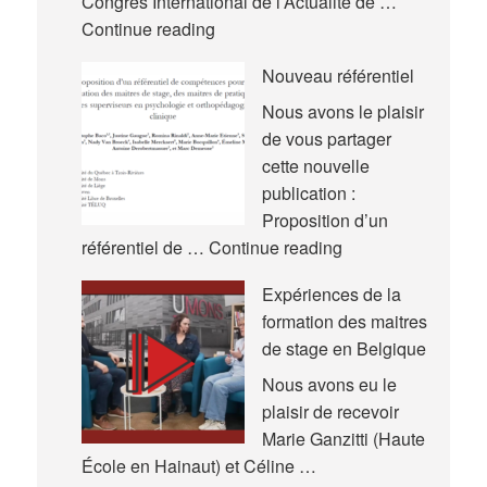
Congrès International de l’Actualité de …
Nouvelles
Continue reading
communications
Nouveau référentiel
–
Congrès
Nous avons le plaisir
International
de vous partager
de
cette nouvelle
l’Actualité
publication :
de
Proposition d’un
la
Nouveau
référentiel de …
Continue reading
Recherche
référentiel
Expériences de la
en
formation des maitres
Éducation
de stage en Belgique
et
en
Nous avons eu le
Formation
plaisir de recevoir
(AREF)
Marie Ganzitti (Haute
École en Hainaut) et Céline …