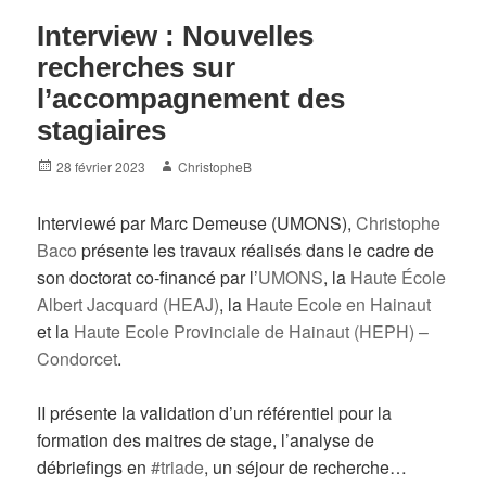
Interview : Nouvelles
recherches sur
l’accompagnement des
stagiaires
Posted
Author
28 février 2023
ChristopheB
on
Interviewé par Marc Demeuse (UMONS),
Christophe
Baco
présente les travaux réalisés dans le cadre de
son doctorat co-financé par l’
UMONS
, la
Haute École
Albert Jacquard (HEAJ)
, la
Haute Ecole en Hainaut
et la
Haute Ecole Provinciale de Hainaut (HEPH) –
Condorcet
.
II présente la validation d’un référentiel pour la
formation des maitres de stage, l’analyse de
débriefings en
#triade
, un séjour de recherche…