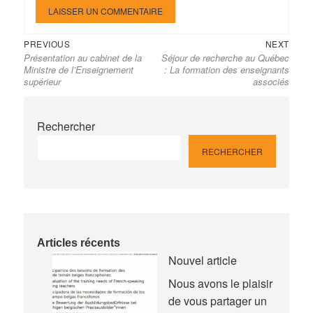
Previous
Next
Navigation
PREVIOUS
NEXT
Présentation au cabinet de la
Séjour de recherche au Québec
post:
post:
de
Ministre de l’Enseignement
: La formation des enseignants
l’article
supérieur
associés
Rechercher
RECHERCHER
Articles récents
Nouvel article
Nous avons le plaisir
de vous partager un