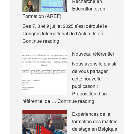
Recherche en
Éducation et en
Formation (AREF)
Ces 7, 8 et 9 juillet 2025 s’est déroulé le
Congrès International de l’Actualité de …
Nouvelles
Continue reading
communications
Nouveau référentiel
–
Congrès
Nous avons le plaisir
International
de vous partager
de
cette nouvelle
l’Actualité
publication :
de
Proposition d’un
la
Nouveau
référentiel de …
Continue reading
Recherche
référentiel
Expériences de la
en
formation des maitres
Éducation
de stage en Belgique
et