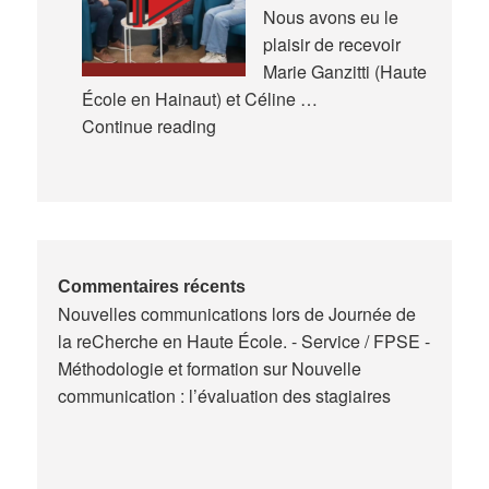
en
Nous avons eu le
Formation
plaisir de recevoir
(AREF)
Marie Ganzitti (Haute
École en Hainaut) et Céline …
Expériences
Continue reading
de
la
formation
des
maitres
de
Commentaires récents
Nouvelles communications lors de Journée de
stage
la reCherche en Haute École. - Service / FPSE -
en
Méthodologie et formation
sur
Nouvelle
Belgique
communication : l’évaluation des stagiaires