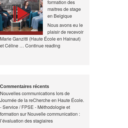
formation des
et
maitres de stage
en
en Belgique
Formation
(AREF)
Nous avons eu le
plaisir de recevoir
Marie Ganzitti (Haute École en Hainaut)
Expériences
et Céline …
Continue reading
de
la
formation
des
maitres
de
Commentaires récents
Nouvelles communications lors de
stage
Journée de la reCherche en Haute École.
en
- Service / FPSE - Méthodologie et
Belgique
formation
sur
Nouvelle communication :
l’évaluation des stagiaires