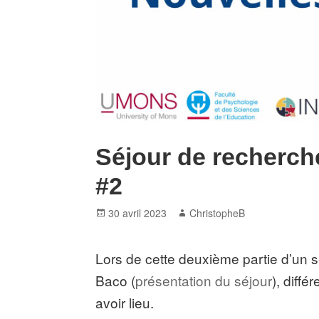
Séjour de recherch
#2
Posted
Author
30 avril 2023
ChristopheB
on
Lors de cette deuxième partie d’un s
Baco (
présentation du séjour
), diff
avoir lieu.