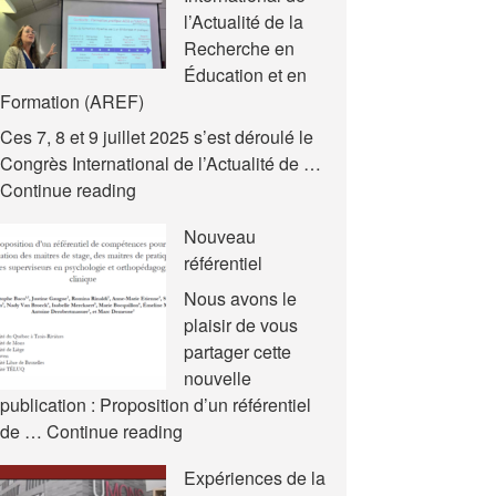
l’Actualité de la
Recherche en
Éducation et en
Formation (AREF)
Ces 7, 8 et 9 juillet 2025 s’est déroulé le
Congrès International de l’Actualité de …
Nouvelles
Continue reading
communications
Nouveau
–
référentiel
Congrès
International
Nous avons le
de
plaisir de vous
l’Actualité
partager cette
de
nouvelle
la
publication : Proposition d’un référentiel
Recherche
Nouveau
de …
Continue reading
en
référentiel
Expériences de la
Éducation