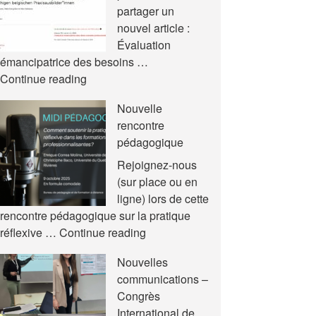
partager un
nouvel article :
Évaluation
émancipatrice des besoins …
Nouvel
Continue reading
article
Nouvelle
rencontre
pédagogique
Rejoignez-nous
(sur place ou en
ligne) lors de cette
rencontre pédagogique sur la pratique
Nouvelle
réflexive …
Continue reading
rencontre
Nouvelles
pédagogique
communications –
Congrès
International de