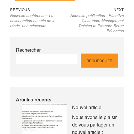
Previous
Next
Navigation
PREVIOUS
NEXT
Nouvelle conférence : La
Nouvelle publication : Effective
post:
post:
de
collaboration au sein de la
Classroom Management
l’article
triade, une nécessité
Training to Promote Better
Education
Rechercher
RECHERCHER
Articles récents
Nouvel article
Nous avons le plaisir
de vous partager un
nouvel article :