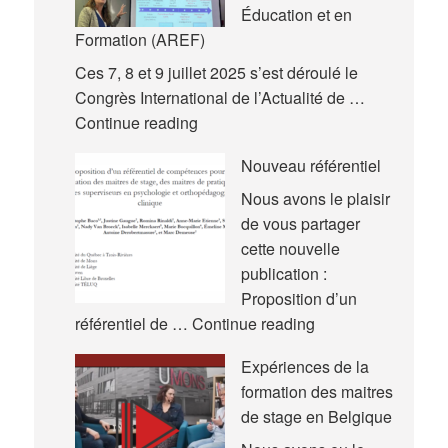
Éducation et en
Formation (AREF)
Ces 7, 8 et 9 juillet 2025 s’est déroulé le
Congrès International de l’Actualité de …
Nouvelles
Continue reading
communications
Nouveau référentiel
–
Congrès
Nous avons le plaisir
International
de vous partager
de
cette nouvelle
l’Actualité
publication :
de
Proposition d’un
la
Nouveau
référentiel de …
Continue reading
Recherche
référentiel
Expériences de la
en
formation des maitres
Éducation
de stage en Belgique
et
en