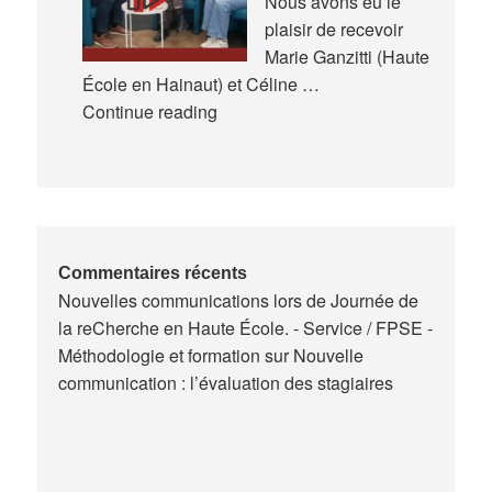
Nous avons eu le
Formation
plaisir de recevoir
(AREF)
Marie Ganzitti (Haute
École en Hainaut) et Céline …
Expériences
Continue reading
de
la
formation
des
maitres
de
Commentaires récents
Nouvelles communications lors de Journée de
stage
la reCherche en Haute École. - Service / FPSE -
en
Méthodologie et formation
sur
Nouvelle
Belgique
communication : l’évaluation des stagiaires