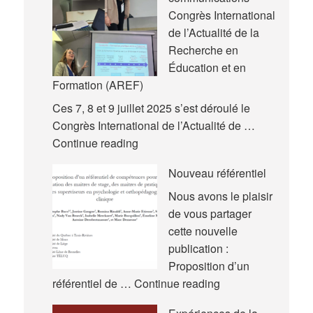
Congrès International
de l’Actualité de la
Recherche en
Éducation et en
Formation (AREF)
Ces 7, 8 et 9 juillet 2025 s’est déroulé le
Congrès International de l’Actualité de …
Nouvelles
Continue reading
communications
Nouveau référentiel
–
Congrès
Nous avons le plaisir
International
de vous partager
de
cette nouvelle
l’Actualité
publication :
de
Proposition d’un
la
Nouveau
référentiel de …
Continue reading
Recherche
référentiel