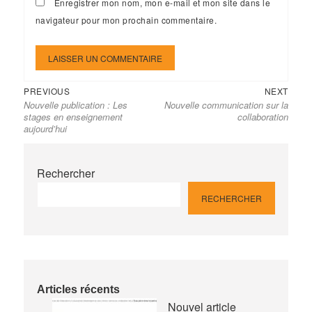
Enregistrer mon nom, mon e-mail et mon site dans le
navigateur pour mon prochain commentaire.
Previous
Next
Navigation
PREVIOUS
NEXT
Nouvelle publication : Les
Nouvelle communication sur la
post:
post:
de
stages en enseignement
collaboration
l’article
aujourd’hui
Rechercher
RECHERCHER
Articles récents
Nouvel article