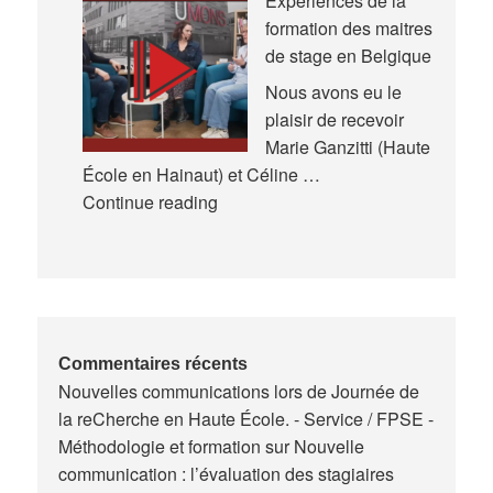
Expériences de la
en
formation des maitres
Éducation
de stage en Belgique
et
en
Nous avons eu le
Formation
plaisir de recevoir
(AREF)
Marie Ganzitti (Haute
École en Hainaut) et Céline …
Expériences
Continue reading
de
la
formation
des
maitres
de
Commentaires récents
Nouvelles communications lors de Journée de
stage
la reCherche en Haute École. - Service / FPSE -
en
Méthodologie et formation
sur
Nouvelle
Belgique
communication : l’évaluation des stagiaires