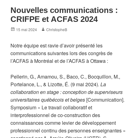
Nouvelles communications :
CRIFPE et ACFAS 2024
Posted
Author
15 mai 2024
ChristopheB
on
Notre équipe est ravie d’avoir présenté les
communications suivantes lors des congrès de
l’ACFAS à Montréal et de l’ACFAS à Ottawa :
Pellerin, G., Amamou, S., Baco, C., Bocquillon, M.,
Portelance, L., & Lizotte, É. (9 mai 2024).
La
collaboration en stage :
conception de superviseurs
universitaires québécois et belges
[Communication].
Symposium « Le travail collaboratif et
interprofessionnel de co-construction des
connaissances comme levier de développement
professionnel continu des personnes enseignantes »