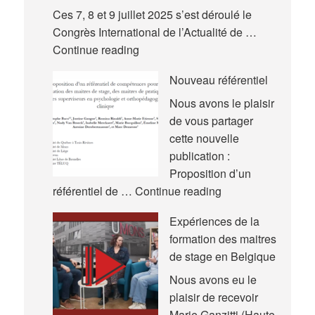
Ces 7, 8 et 9 juillet 2025 s’est déroulé le
Congrès International de l’Actualité de …
Nouvelles
Continue reading
communications
Nouveau référentiel
–
Congrès
Nous avons le plaisir
International
de vous partager
de
cette nouvelle
l’Actualité
publication :
de
Proposition d’un
la
Nouveau
référentiel de …
Continue reading
Recherche
référentiel
Expériences de la
en
formation des maitres
Éducation
de stage en Belgique
et
en
Nous avons eu le
Formation
plaisir de recevoir
(AREF)
Marie Ganzitti (Haute