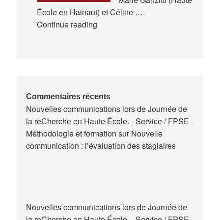
École en Hainaut) et Céline …
Expériences
Continue reading
de
la
formation
des
maitres
de
Commentaires récents
Nouvelles communications lors de Journée de
stage
la reCherche en Haute École. - Service / FPSE -
en
Méthodologie et formation
sur
Nouvelle
Belgique
communication : l’évaluation des stagiaires
Nouvelles communications lors de Journée de
la reCherche en Haute École. - Service / FPSE -