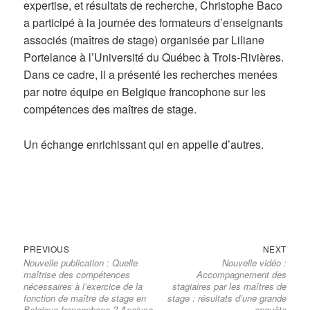
expertise, et résultats de recherche, Christophe Baco
a participé à la journée des formateurs d’enseignants
associés (maîtres de stage) organisée par Liliane
Portelance à l’Université du Québec à Trois-Rivières.
Dans ce cadre, il a présenté les recherches menées
par notre équipe en Belgique francophone sur les
compétences des maîtres de stage.
Un échange enrichissant qui en appelle d’autres.
Previous
Next
Navigation
PREVIOUS
NEXT
Nouvelle publication : Quelle
Nouvelle vidéo :
post:
post:
de
maîtrise des compétences
Accompagnement des
l’article
nécessaires à l’exercice de la
stagiaires par les maîtres de
fonction de maître de stage en
stage : résultats d’une grande
Belgique francophone ? Analyse
enquête