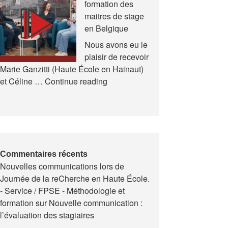
formation des
et
maitres de stage
en
en Belgique
Formation
(AREF)
Nous avons eu le
plaisir de recevoir
Marie Ganzitti (Haute École en Hainaut)
Expériences
et Céline …
Continue reading
de
la
formation
des
maitres
de
Commentaires récents
Nouvelles communications lors de
stage
Journée de la reCherche en Haute École.
en
- Service / FPSE - Méthodologie et
Belgique
formation
sur
Nouvelle communication :
l’évaluation des stagiaires