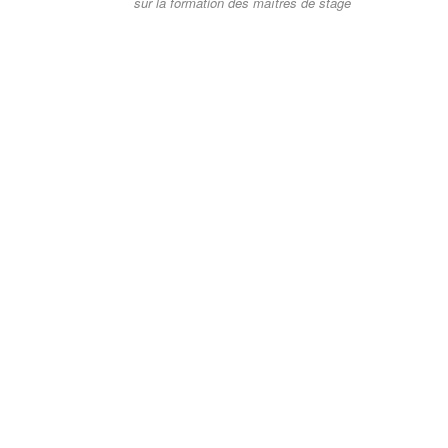
sur la formation des maîtres de stage
l’article