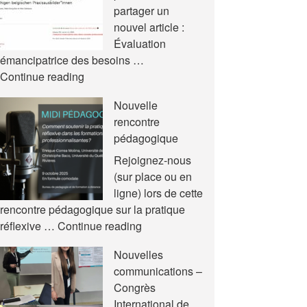
partager un
nouvel article :
Évaluation
émancipatrice des besoins …
Nouvel
Continue reading
article
Nouvelle
rencontre
pédagogique
Rejoignez-nous
(sur place ou en
ligne) lors de cette
rencontre pédagogique sur la pratique
Nouvelle
réflexive …
Continue reading
rencontre
Nouvelles
pédagogique
communications –
Congrès
International de