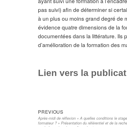
ayant suivi une formation à l’encadr
pas suivi) afin de déterminer si cert
à un plus ou moins grand degré de ma
évidence quatre dimensions de la fon
documentées dans la littérature. Ils 
d’amélioration de la formation des m
Lien vers la publica
Previous
Navigation
PREVIOUS
Après-midi de réflexion « A quelles conditions le stage 
post:
de
formateur ? » Présentation du référentiel et de la rech