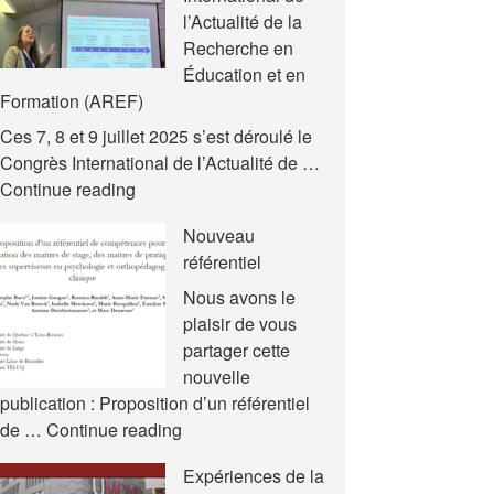
l’Actualité de la
Recherche en
Éducation et en
Formation (AREF)
Ces 7, 8 et 9 juillet 2025 s’est déroulé le
Congrès International de l’Actualité de …
Nouvelles
Continue reading
communications
Nouveau
–
référentiel
Congrès
International
Nous avons le
de
plaisir de vous
l’Actualité
partager cette
de
nouvelle
la
publication : Proposition d’un référentiel
Recherche
Nouveau
de …
Continue reading
en
référentiel
Expériences de la
Éducation