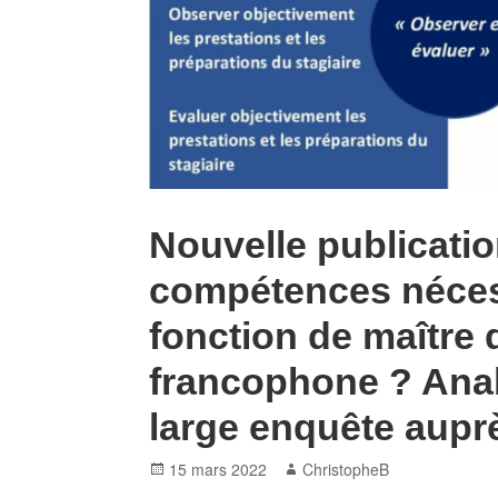
Nouvelle publicatio
compétences nécess
fonction de maître 
francophone ? Anal
large enquête aupr
Posted
Author
15 mars 2022
ChristopheB
on