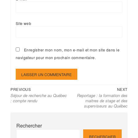
Site web
Enregistrer mon nom, mon e-mail et mon site dans le
navigateur pour mon prochain commentaire.
Previous
Next
Navigation
PREVIOUS
NEXT
Séjour de recherche au Québec
Reportage : la formation des
post:
post:
de
: compte rendu
maitres de stage et des
l’article
superviseurs au Québec
Rechercher
RECHERCHER