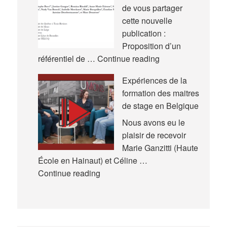
International
de vous partager
de
cette nouvelle
l’Actualité
publication :
de
Proposition d’un
la
Nouveau
référentiel de …
Continue reading
Recherche
référentiel
Expériences de la
en
formation des maitres
Éducation
de stage en Belgique
et
en
Nous avons eu le
Formation
plaisir de recevoir
(AREF)
Marie Ganzitti (Haute
École en Hainaut) et Céline …
Expériences
Continue reading
de
la
formation
des