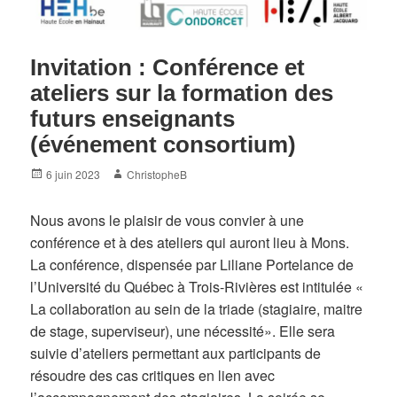
Invitation : Conférence et
ateliers sur la formation des
futurs enseignants
(événement consortium)
Posted
Author
6 juin 2023
ChristopheB
on
Nous avons le plaisir de vous convier à une
conférence et à des ateliers qui auront lieu à Mons.
La conférence, dispensée par Liliane Portelance de
l’Université du Québec à Trois-Rivières est intitulée «
La collaboration au sein de la triade (stagiaire, maitre
de stage, superviseur), une nécessité». Elle sera
suivie d’ateliers permettant aux participants de
résoudre des cas critiques en lien avec