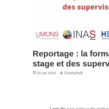
Reportage : la form
stage et des super
Posted
Author
30 juin 2023
ChristopheB
on
Lors de
son séjour de reche