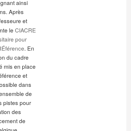
ignant ainsi
ons. Après
ofesseure et
nte le
CIACRE
itaire pour
 RÉférence
. En
tion du cadre
é mis en place
référence et
 possible dans
L’ensemble de
s pistes pour
ation des
rcement de
elgique