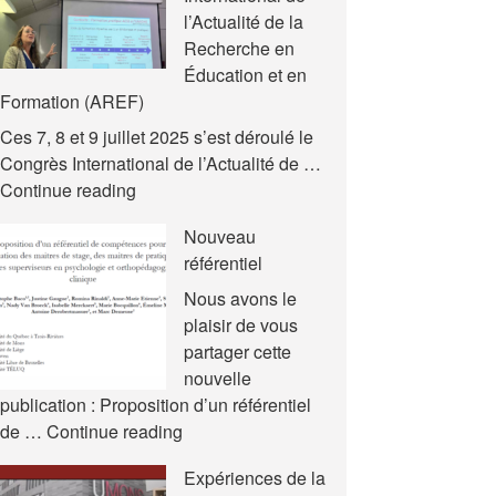
l’Actualité de la
Recherche en
Éducation et en
Formation (AREF)
Ces 7, 8 et 9 juillet 2025 s’est déroulé le
Congrès International de l’Actualité de …
Nouvelles
Continue reading
communications
Nouveau
–
référentiel
Congrès
International
Nous avons le
de
plaisir de vous
l’Actualité
partager cette
de
nouvelle
la
publication : Proposition d’un référentiel
Recherche
Nouveau
de …
Continue reading
en
référentiel
Expériences de la
Éducation