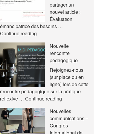
partager un
nouvel article :
Évaluation
émancipatrice des besoins …
Nouvel
Continue reading
article
Nouvelle
rencontre
pédagogique
Rejoignez-nous
(sur place ou en
ligne) lors de cette
rencontre pédagogique sur la pratique
Nouvelle
réflexive …
Continue reading
rencontre
Nouvelles
pédagogique
communications –
Congrès
International de