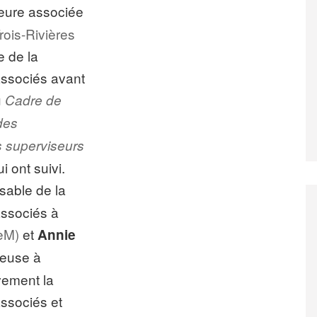
seure associée
rois-Rivières
e de la
associés avant
u
Cadre de
des
s superviseurs
i ont suivi.
sable de la
associés à
eM)
et
Annie
heuse à
vement la
ssociés et