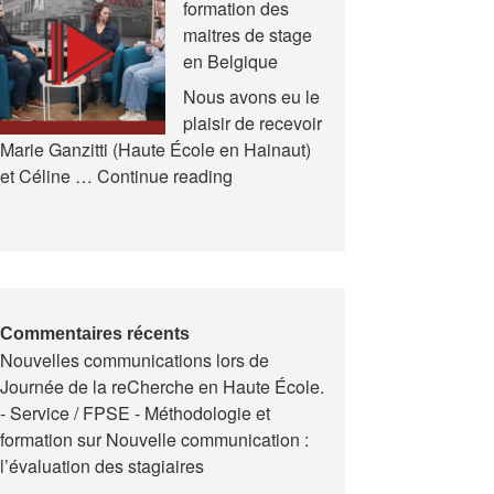
formation des
et
maitres de stage
en
en Belgique
Formation
(AREF)
Nous avons eu le
plaisir de recevoir
Marie Ganzitti (Haute École en Hainaut)
Expériences
et Céline …
Continue reading
de
la
formation
des
maitres
de
Commentaires récents
Nouvelles communications lors de
stage
Journée de la reCherche en Haute École.
en
- Service / FPSE - Méthodologie et
Belgique
formation
sur
Nouvelle communication :
l’évaluation des stagiaires