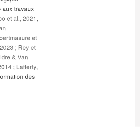
o aux travaux
o et al.,
2021
,
an
bertmasure et
2023
;
Rey et
ldre & Van
 2014
;
Lafferty,
 formation des