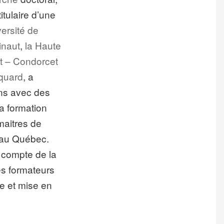
titulaire d’une
ersité de
inaut
,
la Haute
t – Condorcet
cquard
, a
ens avec des
a formation
maitres de
 au Québec.
 compte de la
es formateurs
e et mise en