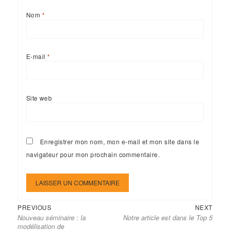
Nom
*
E-mail
*
Site web
Enregistrer mon nom, mon e-mail et mon site dans le
navigateur pour mon prochain commentaire.
Previous
Next
Navigation
PREVIOUS
NEXT
Nouveau séminaire : la
Notre article est dans le Top 5
post:
post:
de
modélisation de