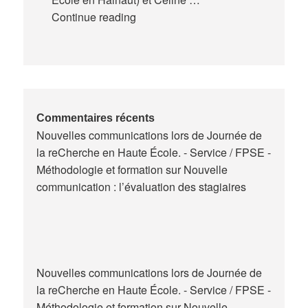
Expériences
Continue reading
de
la
formation
des
maitres
de
Commentaires récents
Nouvelles communications lors de Journée de
stage
la reCherche en Haute École. - Service / FPSE -
en
Méthodologie et formation
sur
Nouvelle
Belgique
communication : l’évaluation des stagiaires
Nouvelles communications lors de Journée de
la reCherche en Haute École. - Service / FPSE -
Méthodologie et formation
sur
Nouvelle