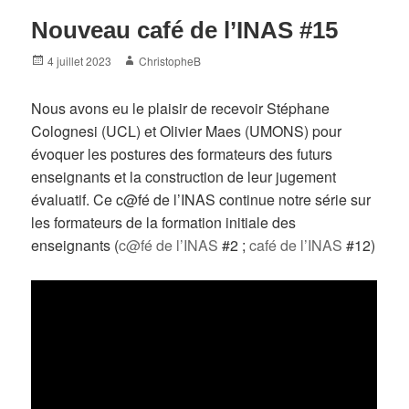
Nouveau café de l’INAS #15
Posted
Author
4 juillet 2023
ChristopheB
on
Nous avons eu le plaisir de recevoir Stéphane
Colognesi (UCL) et Olivier Maes (UMONS) pour
évoquer les postures des formateurs des futurs
enseignants et la construction de leur jugement
évaluatif. Ce c@fé de l’INAS continue notre série sur
les formateurs de la formation initiale des
enseignants (
c@fé de l’INAS
#2 ;
café de l’INAS
#12)