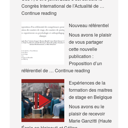
Congrès International de l’Actualité de …
Nouvelles
Continue reading
communications
Nouveau référentiel
–
Congrès
Nous avons le plaisir
International
de vous partager
de
cette nouvelle
l’Actualité
publication :
de
Proposition d’un
la
Nouveau
référentiel de …
Continue reading
Recherche
référentiel
Expériences de la
en
formation des maitres
Éducation
de stage en Belgique
et
en
Nous avons eu le
Formation
plaisir de recevoir
(AREF)
Marie Ganzitti (Haute
École en Hainaut) et Céline …