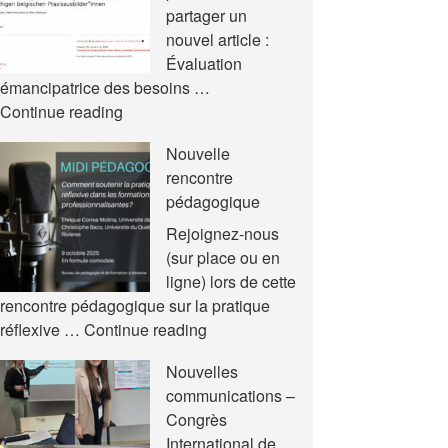
partager un
nouvel article :
Évaluation
émancipatrice des besoins …
Nouvel
Continue reading
article
Nouvelle
rencontre
pédagogique
Rejoignez-nous
(sur place ou en
ligne) lors de cette
rencontre pédagogique sur la pratique
Nouvelle
réflexive …
Continue reading
rencontre
Nouvelles
pédagogique
communications –
Congrès
International de