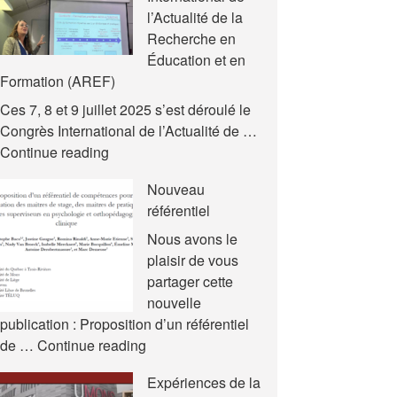
l’Actualité de la
Recherche en
Éducation et en
Formation (AREF)
Ces 7, 8 et 9 juillet 2025 s’est déroulé le
Congrès International de l’Actualité de …
Nouvelles
Continue reading
communications
Nouveau
–
référentiel
Congrès
International
Nous avons le
de
plaisir de vous
l’Actualité
partager cette
de
nouvelle
la
publication : Proposition d’un référentiel
Recherche
Nouveau
de …
Continue reading
en
référentiel
Expériences de la
Éducation