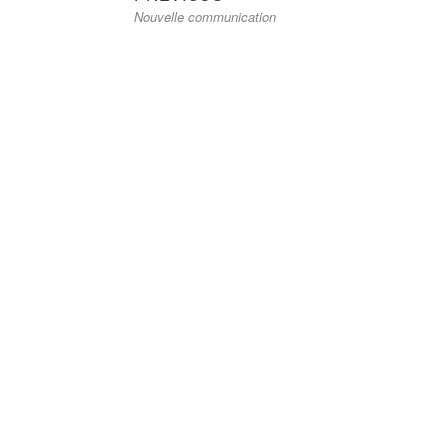
Nouvelle communication
post:
de
l’article