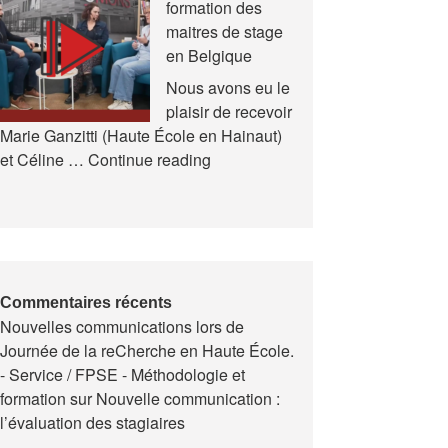
formation des
et
maitres de stage
en
en Belgique
Formation
(AREF)
Nous avons eu le
plaisir de recevoir
Marie Ganzitti (Haute École en Hainaut)
Expériences
et Céline …
Continue reading
de
la
formation
des
maitres
de
Commentaires récents
Nouvelles communications lors de
stage
Journée de la reCherche en Haute École.
en
- Service / FPSE - Méthodologie et
Belgique
formation
sur
Nouvelle communication :
l’évaluation des stagiaires